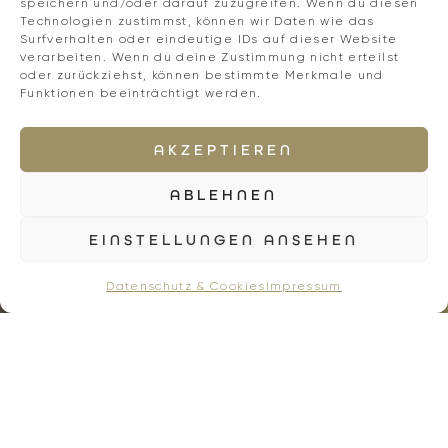
speichern und/oder darauf zuzugreifen. Wenn du diesen
Technologien zustimmst, können wir Daten wie das
Surfverhalten oder eindeutige IDs auf dieser Website
FREIZEIT & AKTIV
verarbeiten. Wenn du deine Zustimmung nicht erteilst
oder zurückziehst, können bestimmte Merkmale und
ANFRAGEN
BUCHEN
URLAUB IN BEWEGUNG –
Funktionen beeinträchtigt werden.
AKTIV SEIN DAS GANZE JAHR
AKZEPTIEREN
Egal zu welcher Jahreszeit – Frühling,
ABLEHNEN
Sommer, Herbst oder Winter – bei uns wir
es nie langweilig! Wir sind selbst
EINSTELLUNGEN ANSEHEN
begeisterte Sportliebhaber und verraten
Ihnen gerne unsere Lieblingstouren und so
Datenschutz & Cookies
Impressum
manche Geheimtipps!