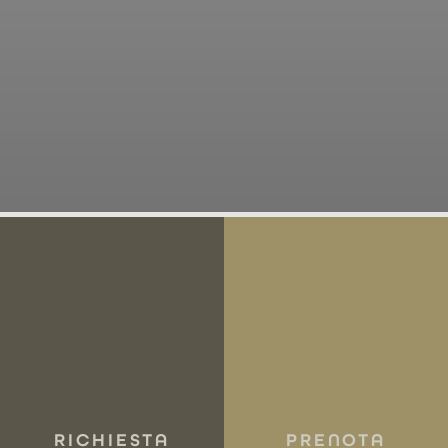
TEMPO LIBERO E ATTIVITA’
RICHIESTA
PRENOTA
MUOVERSI IN VACANZA.