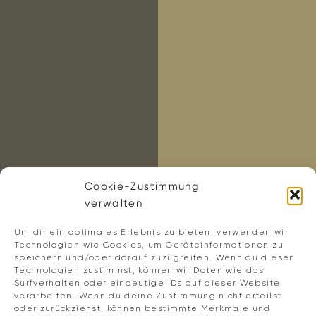
SERVIZI INCLUSI
Scoprite servizi inclusi di alta qualità ed
extra selezionati con cura, pensati per
offrirvi il massimo comfort e rendere la
vostra pausa a Bolzano speciale fin dal
primo momento.
Cookie-Zustimmung
RICHIESTA
PRENOTA
verwalten
Um dir ein optimales Erlebnis zu bieten, verwenden wir
Technologien wie Cookies, um Geräteinformationen zu
speichern und/oder darauf zuzugreifen. Wenn du diesen
Technologien zustimmst, können wir Daten wie das
Surfverhalten oder eindeutige IDs auf dieser Website
verarbeiten. Wenn du deine Zustimmung nicht erteilst
oder zurückziehst, können bestimmte Merkmale und