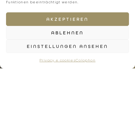
Funktionen beeinträchtigt werden.
AKZEPTIEREN
ABLEHNEN
EINSTELLUNGEN ANSEHEN
Privacy e cookies
Colophon
TUTTO QUESTO È
INCLUSO
Posizione tranquilla:
Vacanze in
città in mezzo ai vigneti a Bolzano-